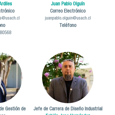
Ardiles
Juan Pablo Olguín
ctrónico
Correo Electrónico
es@usach.cl
juanpablo.olguin@usach.cl
ono
Teléfono
180568
de Gestión de
Jefe de Carrera de Diseño Industrial