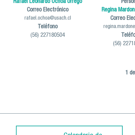
Rafael Leonardo Ochoa Urrego
Perso
Correo Electrónico
Regina Mardon
Correo Ele
rafael.ochoa@usach.cl
Teléfono
regina.mardon
(56) 227180504
Teléf
(56) 2271
1 de