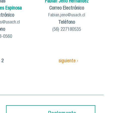
nas
Fabián Jeno Hernández
es Espinosa
Correo Electrónico
ctrónico
Fabian.jeno@usach.cl
Teléfono
es@usach.cl
ono
(56) 227180535
8-0560
 2
siguiente ›