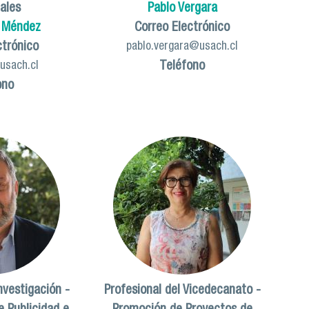
iales
Pablo Vergara
a Méndez
Correo Electrónico
ctrónico
pablo.vergara@usach.cl
Teléfono
@usach.cl
ono
nvestigación -
Profesional del Vicedecanato -