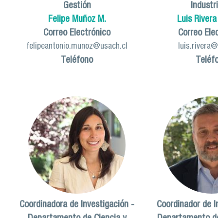
Gestión
Industr
Felipe Muñoz M.
Luis River
Correo Electrónico
Correo Ele
felipeantonio.munoz@usach.cl
luis.rivera
Teléfono
Teléf
Coordinadora de Investigación -
Coordinador de I