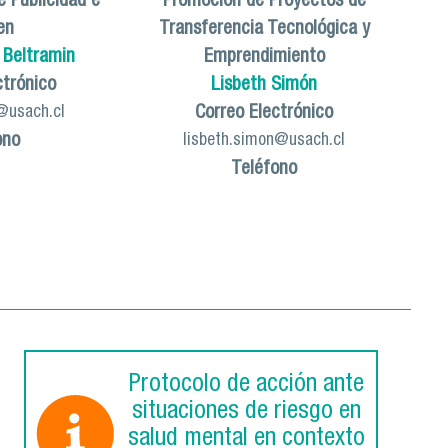
 Publicidad e
Promoción de Proyectos de
en
Transferencia Tecnológica y
 Beltramin
Emprendimiento
ctrónico
Lisbeth Simón
Correo Electrónico
@usach.cl
ono
lisbeth.simon@usach.cl
Teléfono
Protocolo de acción ante
situaciones de riesgo en
salud mental en contexto